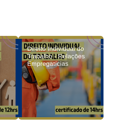
Direito Individual do
Dos cri
Trabalho - Relações
Pessoa
Empregatícias
Lesão 