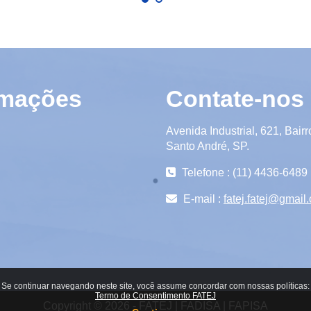
rmações
Contate-nos
Avenida Industrial, 621, Bairr
Santo André, SP.
Telefone : (11) 4436-6489
E-mail :
fatej.fatej@gmail
Se continuar navegando neste site, você assume concordar com nossas políticas:
Termo de Consentimento FATEJ
Copyright © 2026 - FATEJ | FADISA | FAPISA