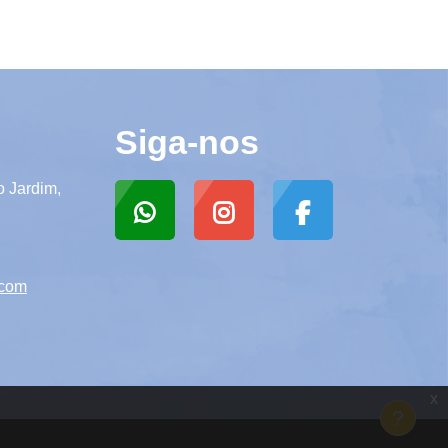
Siga-nos
o Jardim,
.com
x