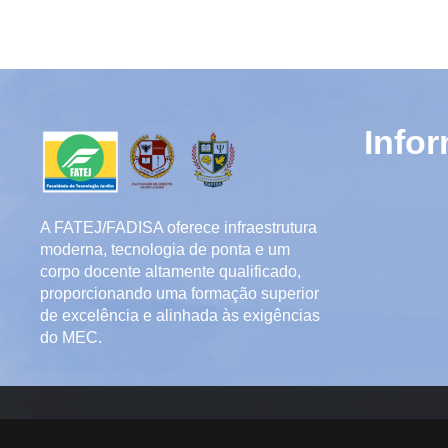
Info
A FATEJ/FADISA oferece infraestrutura
moderna, tecnologia de ponta e um
corpo docente altamente qualificado,
proporcionando uma formação superior
de excelência e alinhada às exigências
do MEC.